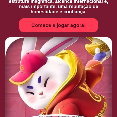
estrutura magnífica, alcance internacional e,
mais importante, uma reputação de
honestidade e confiança.
Comece a jogar agora!