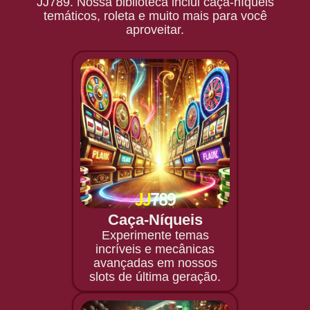
JJ789. Nossa biblioteca inclui caça-níqueis
temáticos, roleta e muito mais para você
aproveitar.
Caça-Níqueis
Experimente temas
incríveis e mecânicas
avançadas em nossos
slots de última geração.