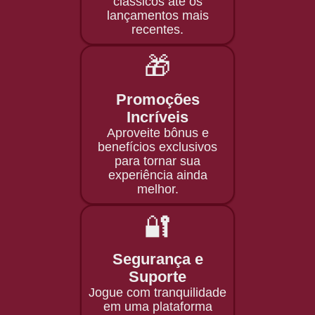
clássicos até os
lançamentos mais
recentes.
🎁
Promoções
Incríveis
Aproveite bônus e
benefícios exclusivos
para tornar sua
experiência ainda
melhor.
🔐
Segurança e
Suporte
Jogue com tranquilidade
em uma plataforma