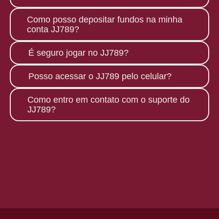
níqueis, roleta, blackjack e outros
clássicos populares.
Sim! JJ789 oferece um ótimo bônus de
Como posso depositar fundos na minha
boas-vindas para novos jogadores.
conta JJ789?
Cadastre-se agora para aproveitar esta
oferta exclusiva!
Você pode depositar fundos usando os
É seguro jogar no JJ789?
métodos fornecidos na plataforma,
como cartão de crédito, transferência
Sim, a JJ789 utiliza tecnologia de
Posso acessar o JJ789 pelo celular?
bancária e carteira digital.
ponta para garantir a segurança dos
seus dados e transações,
Claro! O JJ789 possui uma plataforma
Como entro em contato com o suporte do
proporcionando um ambiente confiável.
otimizada para dispositivos móveis,
JJ789?
permitindo que você jogue em qualquer
lugar.
O suporte do JJ789 está disponível
24/7. Você pode entrar em contato
através do chat ao vivo ou pelo e-mail.