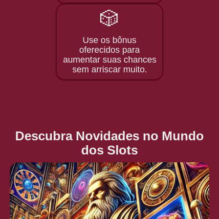
🎲
Use os bônus
oferecidos para
aumentar suas chances
sem arriscar muito.
Descubra Novidades no Mundo
dos Slots