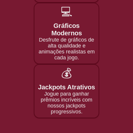
💻
Gráficos
Modernos
Desfrute de gráficos de
alta qualidade e
animações realistas em
cada jogo.
💰
Jackpots Atrativos
Jogue para ganhar
prêmios incríveis com
nossos jackpots
progressivos.