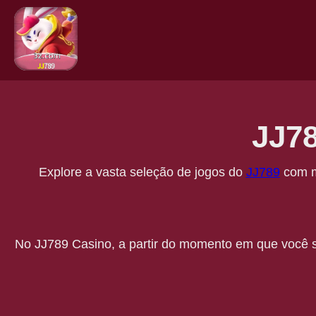
JJ78
Explore a vasta seleção de jogos do
JJ789
com mu
No JJ789 Casino, a partir do momento em que você s