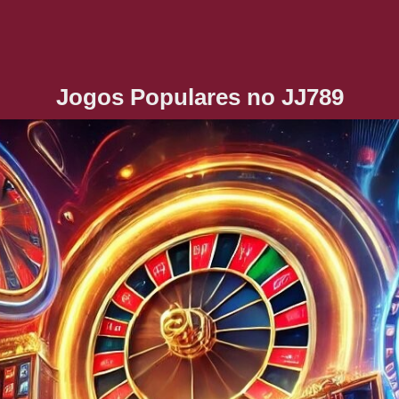
Jogos Populares no JJ789