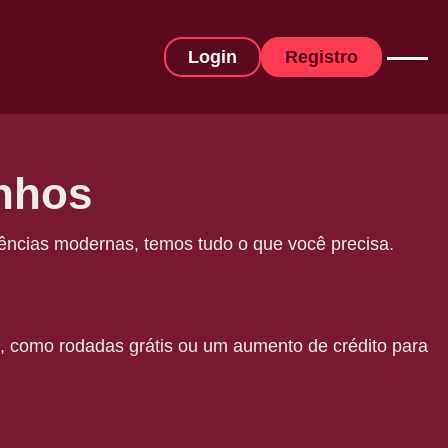
Login
Registro
onhos
iências modernas, temos tudo o que você precisa.
, como rodadas grátis ou um aumento de crédito para