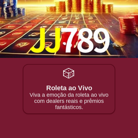
🎲
Roleta ao Vivo
Viva a emoção da roleta ao vivo
com dealers reais e prêmios
fantásticos.