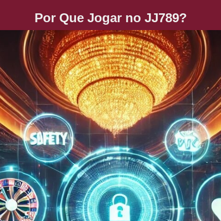
Por Que Jogar no JJ789?