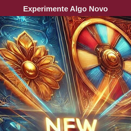
Experimente Algo Novo